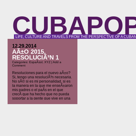
CUBAPO
LIFE, CULTURE AND TRAVELS FROM THE PERSPECTIVE OF A CUBA
12.29.2014
AÃ±O 2015,
RESOLUCIÃ³N 1
Categories:
EspaÃ±ol
,
XYZ
|
Add a
Comment
Resoluciones para el nuevo aÃ±o?
Si, tengo una resoluciÃ³n necesaria.
No sÃ© si es mi personalidad, si es
la manera en la que me enseÃ±aron
mis padres o el paÃ­s en el que
crecÃ­ que ha hecho que no pueda
soportar a la gente que vive en una
burbuja permanente y que piensen
primero en […]