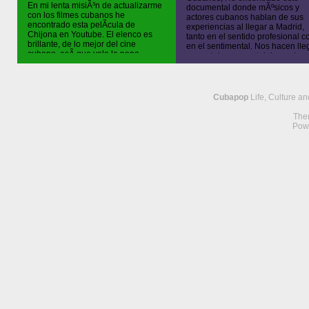
En mi lenta misiÃ³n de actualizarme
documental donde mÃºsicos y
con los filmes cubanos he
actores cubanos hablan de sus
encontrado esta pelÃ­cula de
experiencias al llegar a Madrid,
Chijona en Youtube. El elenco es
tanto en el sentido profesional 
brillante, de lo mejor del cine
en el sentimental. Nos hacen lle
cubano, asÃ­ que vale la pena
sus opiniones, nostalgia por La
echarle un vistazo sÃ³lo por eso.
Habana y sus emociones al regr
Hasta Yotuel, el integrante del grupo
a la isla de visita. Si aun no lo h
Orishas, tuvo su rol en esta comedia.
visto se puede encontrar […]
El guiÃ³n no […]
Cubapop
Life, Culture a
The
Pow