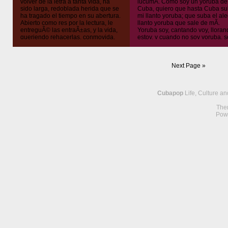
volver de la letra a tanta vida, ha
lucumÃ­. Como soy un yoruba de
sido larga, redoblada herida que se
Cuba, quiero que hasta Cuba s
ha tragado el tiempo en su abertura.
mi llanto yoruba; que suba el al
Abierto como res por la lectura, le
llanto yoruba que sale de mÃ­.
entreguÃ© las entraÃ±as, y la vida,
Yoruba soy, cantando voy, lloran
queriendo rehacerlas, conmovida,
estoy, y cuando no soy yoruba, s
en ellas imprimiÃ³ su quemadura.
congo, mandinga, carabalÃ­.
Doble traiciÃ³n, porque la […]
Atiendan amigos, mi son, que
empieza asÃ­: Adivinanza de […]
Next Page »
Cubapop
Life, Culture a
The
Pow