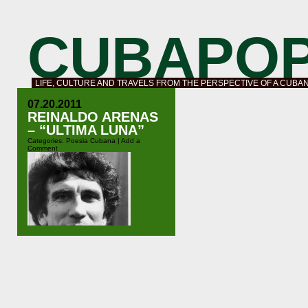
CUBAPO
LIFE, CULTURE AND TRAVELS FROM THE PERSPECTIVE OF A CUBA
07.20.2011
REINALDO ARENAS
– “ULTIMA LUNA”
Categories:
Poesia Cubana
|
Add a
Comment
Por quÃ© esta sensaciÃ³n de ir a
buscarte hacia donde por mucho
que vuele no he de hallarte. QuÃ©
terror sin tiempo ahora me impele a
por sobre tanto terror siempre